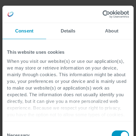
Verbeter de samenwerking en afstemming
binnen uw team van idee tot release
Consent
Details
About
Garandeer een naadloze workflow voor
uw teams dankzij de juiste configuratie en
This website uses cookies
integratie van de verschillende Atlassian-
tools binnen uw enterprise-architectuur.
When you visit our website(s) or use our application(s),
we may store or retrieve information on your device,
mainly through cookies. This information might be about
you, your preferences or your device and is mainly used
to make our website(s) or application(s) work as
expected. The information does not usually identify you
directly, but it can give you a more personalized web
experience. Because we respect your right to privacy,
you have the option not to allow some types of cookies.
Check out the different cookie categories Cegeka has
identified to find out more and to change your settings. If
Consent
you disable certain cookies, you should be aware that
Necessary