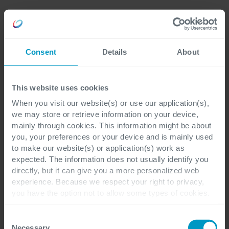
Verbeter de samenwerking en afstemming
binnen uw team van idee tot release
Consent
Details
About
Garandeer een naadloze workflow voor
uw teams dankzij de juiste configuratie en
This website uses cookies
integratie van de verschillende Atlassian-
tools binnen uw enterprise-architectuur.
When you visit our website(s) or use our application(s),
we may store or retrieve information on your device,
mainly through cookies. This information might be about
you, your preferences or your device and is mainly used
to make our website(s) or application(s) work as
expected. The information does not usually identify you
directly, but it can give you a more personalized web
experience. Because we respect your right to privacy,
you have the option not to allow some types of cookies.
Check out the different cookie categories Cegeka has
identified to find out more and to change your settings. If
Consent
you disable certain cookies, you should be aware that
Necessary