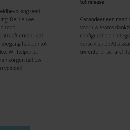
tot release
ldbevolking leeft
ing. De nieuwe
Garandeer een naadl
jn rond
voor uw teams dankzij
d streeft ernaar dat
configuratie en integr
 toegang hebben tot
verschillende Atlassi
ice. Wij helpen u,
uw enterprise-archite
 kan zorgen dat uw
n voldoet!