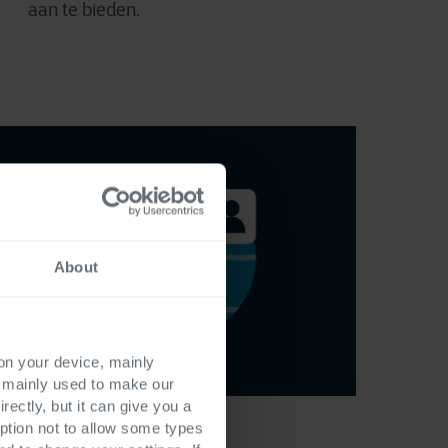
aan te bieden.
About
 on your device, mainly
s mainly used to make our
rectly, but it can give you a
ption not to allow some types