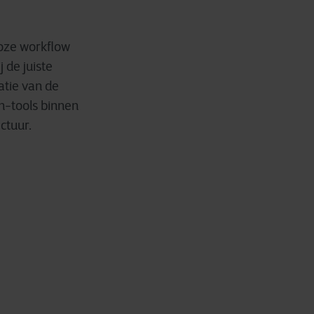
oze workflow
 de juiste
atie van de
an-tools binnen
ctuur.