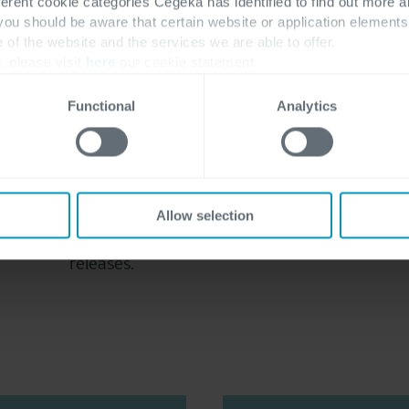
Continuous Testing
ferent cookie categories Cegeka has identified to find out more a
 you should be aware that certain website or application elemen
e of the website and the services we are able to offer.
, please visit
here
our cookie statement.
Uitblinken over de ganse lijn
Functional
Analytics
Als u geautomatiseerde tests in de
volledige software delivery pipeline
integreert, zal u onmiddellijk inzicht
krijgen in de bedrijfsrisico’s die
Allow selection
gepaard gaan met mogelijke nieuwe
releases.