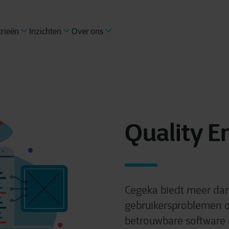
trieën
Inzichten
Over ons
Quality E
Cegeka biedt meer dan
gebruikersproblemen o
betrouwbare software d