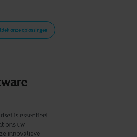
tdek onze oplossingen
tware
dset is essentieel
at ons uw
nze innovatieve