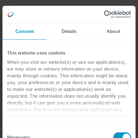
Verbeter de samenwerking en afstemming
binnen uw team van idee tot release
Consent
Details
About
Garandeer een naadloze workflow voor
uw teams dankzij de juiste configuratie en
This website uses cookies
integratie van de verschillende Atlassian-
tools binnen uw enterprise-architectuur.
When you visit our website(s) or use our application(s),
we may store or retrieve information on your device,
mainly through cookies. This information might be about
you, your preferences or your device and is mainly used
to make our website(s) or application(s) work as
expected. The information does not usually identify you
directly, but it can give you a more personalized web
experience. Because we respect your right to privacy,
you have the option not to allow some types of cookies.
Check out the different cookie categories Cegeka has
identified to find out more and to change your settings. If
Consent
you disable certain cookies, you should be aware that
Necessary