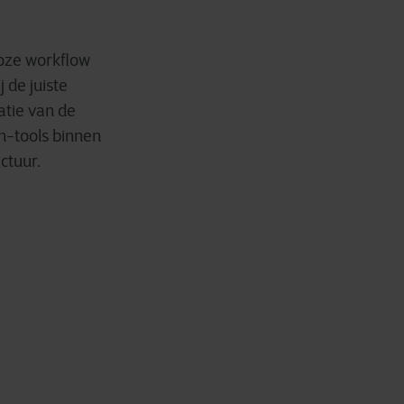
oze workflow
 de juiste
atie van de
an-tools binnen
ctuur.