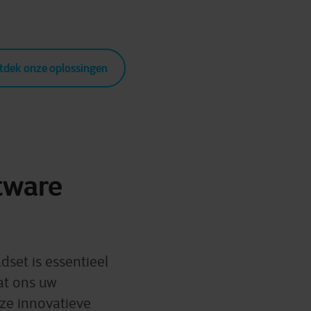
tdek onze oplossingen
tware
dset is essentieel
at ons uw
nze innovatieve