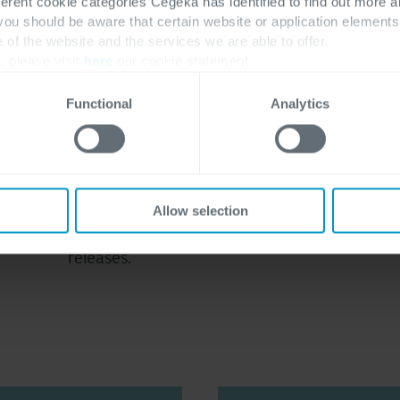
Continuous Testing
ferent cookie categories Cegeka has identified to find out more a
 you should be aware that certain website or application elemen
e of the website and the services we are able to offer.
, please visit
here
our cookie statement.
Uitblinken over de ganse lijn
Functional
Analytics
Als u geautomatiseerde tests in de
volledige software delivery pipeline
integreert, zal u onmiddellijk inzicht
krijgen in de bedrijfsrisico’s die
Allow selection
gepaard gaan met mogelijke nieuwe
releases.