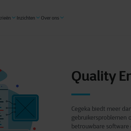
trieën
Inzichten
Over ons
Quality E
Cegeka biedt meer dan
gebruikersproblemen o
betrouwbare software d