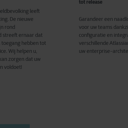
tot release
ldbevolking leeft
ing. De nieuwe
Garandeer een naadl
jn rond
voor uw teams dankzij
d streeft ernaar dat
configuratie en integr
 toegang hebben tot
verschillende Atlassi
ice. Wij helpen u,
uw enterprise-archite
 kan zorgen dat uw
n voldoet!