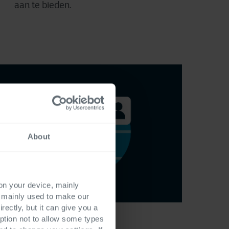
aan te bieden.
About
 on your device, mainly
s mainly used to make our
rectly, but it can give you a
ption not to allow some types